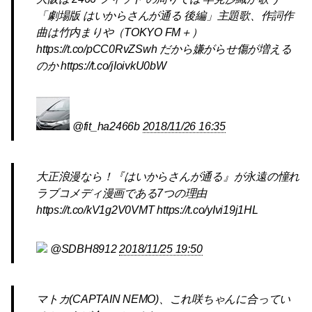
「劇場版 はいからさんが通る 後編」主題歌、作詞作
曲は竹内まりや（TOKYO FM＋）
https://t.co/pCC0RvZSwh だから嫌がらせ傷が増える
のか https://t.co/jIoivkU0bW
@fit_ha2466b
2018/11/26 16:35
大正浪漫なら！『はいからさんが通る』が永遠の憧れ
ラブコメディ漫画である7つの理由
https://t.co/kV1g2V0VMT https://t.co/yIvi19j1HL
@SDBH8912
2018/11/25 19:50
マトカ(CAPTAIN NEMO)、これ咲ちゃんに合ってい