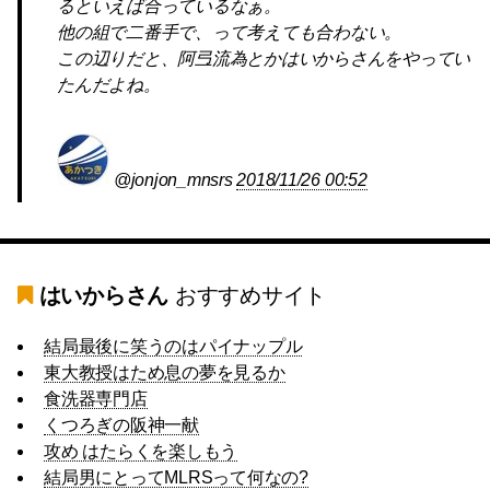
るといえば合っているなぁ。
他の組で二番手で、って考えても合わない。
この辺りだと、阿弖流為とかはいからさんをやってい
たんだよね。
@jonjon_mnsrs
2018/11/26 00:52
はいからさん
おすすめサイト
結局最後に笑うのはパイナップル
東大教授はため息の夢を見るか
食洗器専門店
くつろぎの阪神一献
攻め はたらくを楽しもう
結局男にとってMLRSって何なの?