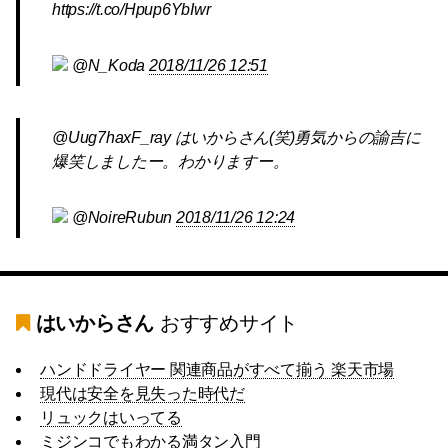
https://t.co/Hpup6YbIwr
@N_Koda
2018/11/26 12:51
@Uug7haxF_ray はいからさん(笑)勇気からの諭吉に
爆笑しましたー。わかりますー。
@NoireRubun
2018/11/26 12:24
はいからさん
おすすめサイト
ハンドドライヤー 関連商品がすべて揃う 楽天市場
現代は安全を見失った時代だ
リュックはいってる
ミジンコでもわかる満タン入門