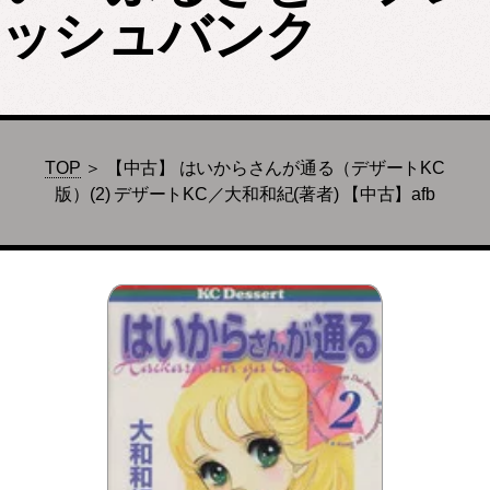
ッシュバンク
TOP
＞ 【中古】 はいからさんが通る（デザートKC
版）(2) デザートKC／大和和紀(著者) 【中古】afb