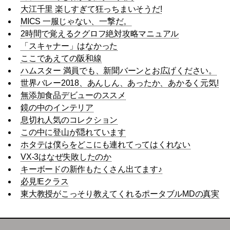
大江千里 楽しすぎて狂っちまいそうだ!
MICS 一服じゃない、一撃だ。
2時間で覚えるクグロフ絶対攻略マニュアル
「スキャナー」はなかった
ここであえての阪和線
ハムスター 満員でも、新聞バーンとお広げください。
世界バレー2018、あんしん、あったか、あかるく元気!
無添加食品デビューのススメ
鏡の中のインテリア
息切れ人気のコレクション
この中に登山が隠れています
ホタテは僕らをどこにも連れてってはくれない
VX-3はなぜ失敗したのか
キーボードの新作もたくさん出てます♪
必見!Eクラス
東大教授がこっそり教えてくれるポータブルMDの真実