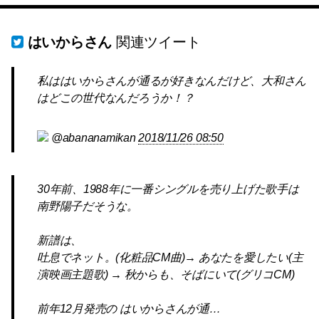
はいからさん
関連ツイート
私ははいからさんが通るが好きなんだけど、大和さん
はどこの世代なんだろうか！？
@abananamikan
2018/11/26 08:50
30年前、1988年に一番シングルを売り上げた歌手は
南野陽子だそうな。
新譜は、
吐息でネット。(化粧品CM曲)→ あなたを愛したい(主
演映画主題歌) → 秋からも、そばにいて(グリコCM)
前年12月発売の はいからさんが通…