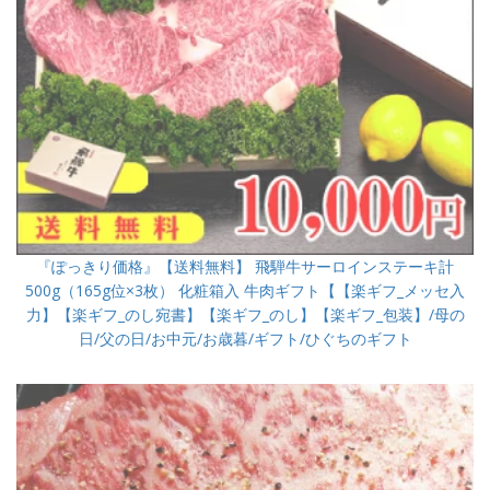
『ぽっきり価格』【送料無料】 飛騨牛サーロインステーキ計
500g（165g位×3枚） 化粧箱入 牛肉ギフト【【楽ギフ_メッセ入
力】【楽ギフ_のし宛書】【楽ギフ_のし】【楽ギフ_包装】/母の
日/父の日/お中元/お歳暮/ギフト/ひぐちのギフト