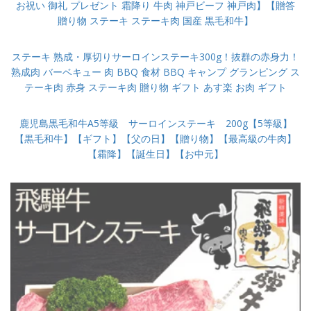
お祝い 御礼 プレゼント 霜降り 牛肉 神戸ビーフ 神戸肉】【贈答
贈り物 ステーキ ステーキ肉 国産 黒毛和牛】
ステーキ 熟成・厚切りサーロインステーキ300g！抜群の赤身力！
熟成肉 バーベキュー 肉 BBQ 食材 BBQ キャンプ グランピング ス
テーキ肉 赤身 ステーキ肉 贈り物 ギフト あす楽 お肉 ギフト
鹿児島黒毛和牛A5等級 サーロインステーキ 200g【5等級】
【黒毛和牛】【ギフト】【父の日】【贈り物】【最高級の牛肉】
【霜降】【誕生日】【お中元】