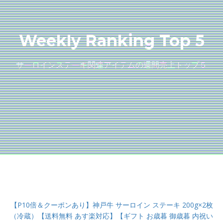
Weekly Ranking Top 5
サーロインステーキ関連アイテムの週間売上トップ５
【P10倍＆クーポンあり】神戸牛 サーロイン ステーキ 200g×2枚
（冷蔵）【送料無料 あす楽対応】【ギフト お歳暮 御歳暮 内祝い