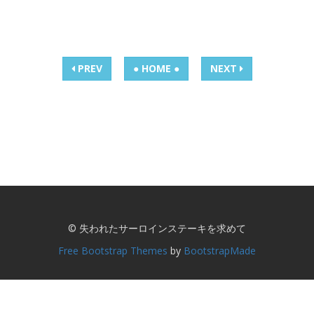
PREV
● HOME ●
NEXT
© 失われたサーロインステーキを求めて
Free Bootstrap Themes
by
BootstrapMade