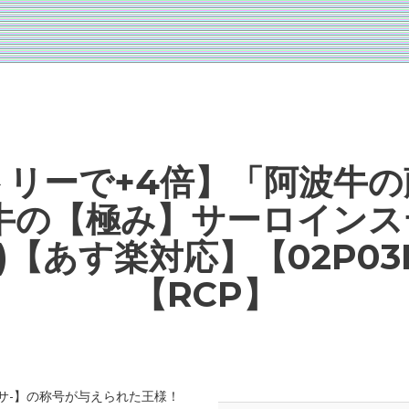
トリーで+4倍】「阿波牛の
牛の【極み】サーロインステ
G)【あす楽対応】【02P03
【RCP】
【サ-】の称号が与えられた王様！