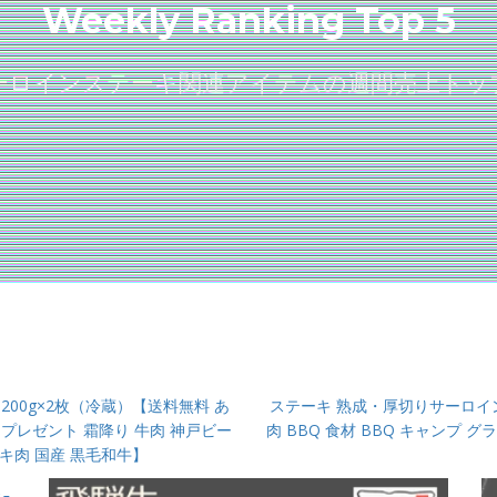
Weekly Ranking Top 5
ーロインステーキ関連アイテムの週間売上トッ
200g×2枚（冷蔵）【送料無料 あ
ステーキ 熟成・厚切りサーロイン
 プレゼント 霜降り 牛肉 神戸ビー
肉 BBQ 食材 BBQ キャンプ 
キ肉 国産 黒毛和牛】