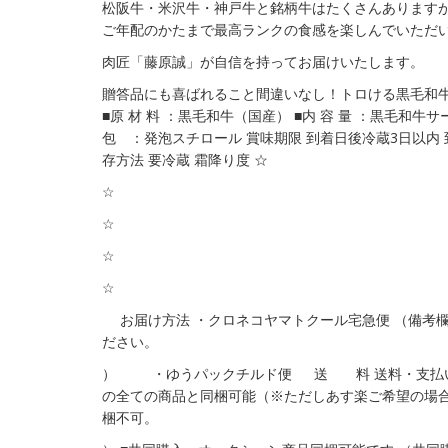
松阪牛・米沢牛・神戸牛と銘柄牛はたくさんあります
ご年配のかたまで最高ランクの食感を楽しんでいただ
肉匠「藤原誠」が自信を持ってお届けいたします。
贈答品にも喜ばれること間違いなし！トロける黒毛和
■原 材 料 ：黒毛和牛（国産） ■内 容 量 ：黒毛和牛
包 ：発泡スチロール 賞味期限 到着日後冷蔵3日以内 
存方法 要冷蔵 霜降り度 ☆
☆
☆
☆
☆
お届け方法 ・クロネコヤマトクール宅急便 （備考
ださい。
） ・ゆうパックチルド便 送 料 送料・支払い
の全ての商品と同梱可能（※ただしあす楽ご希望の場
梱不可。