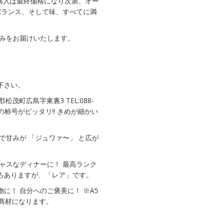
同購入は最終価格になり次第、オー
バランス、そして味、すべてに満
みをお届けいたします。
下さい。
松茂町広島字東裏3 TEL:088-
極み】の称号がピッタリ!! きめが細かい
で甘みが 「ジュワァ〜」 と広が
ャスなディナーに！ 最高ランク
ろありますが、「レア」です。
に！ 自分へのご褒美に！ ※A5
プ商材になります。