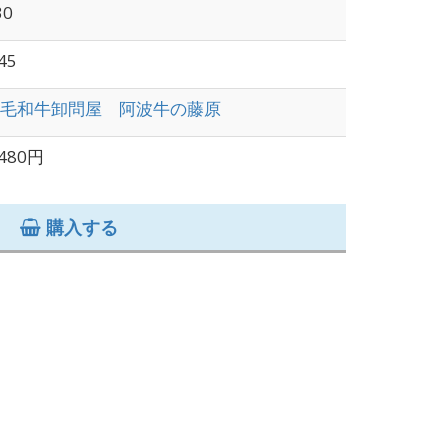
30
45
毛和牛卸問屋 阿波牛の藤原
,480円
購入する