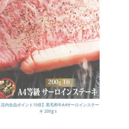
【店内全品ポイント10倍】黒毛和牛A4サーロインステー
キ 200g s