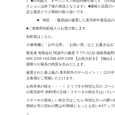
） ■共同購入、オークション商品同梱可能です （共
クションは終了後の発送となります） ■価格と品質の
足な最高クラス商材の取り扱いです。
■「肉匠」・藤原誠が厳選した黒毛和牛最高品の
■ご進物用化粧箱入りお受け致します。
化粧箱はこちら。
※備考欄に「お中元用」「お祝い用」など お書き込み
製造者 有限会社 阿波牛の藤原 〒771-0220 徳島県板野郡
699-2330 FAX:088-699-5298 【お肉大好き】【
霜降りが最高の肉質を生みだします。
厳選された最上級の 黒毛和牛のサーロイン！！ 口の中
る食感がご堪能いただけます。
お肉本来の味を・・・！ どうですか特別な日の ゴージ
の黒毛和牛 肉料理の王様！ステーキの焼き方はいろい
ステーキの美味しい焼き方はこちら 特別な方への贈り物
商材が売り切れの際はA5商材にもっとも近いA4アッ
☆