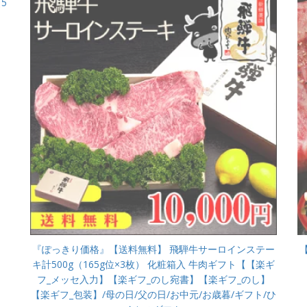
5
】
『ぽっきり価格』【送料無料】 飛騨牛サーロインステー
キ計500g（165g位×3枚） 化粧箱入 牛肉ギフト【【楽ギ
フ_メッセ入力】【楽ギフ_のし宛書】【楽ギフ_のし】
【楽ギフ_包装】/母の日/父の日/お中元/お歳暮/ギフト/ひ