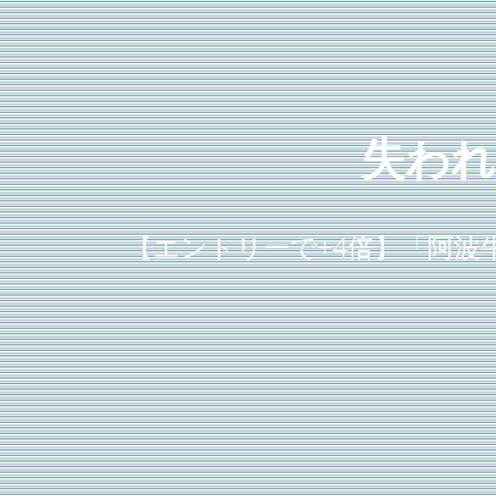
失われ
【エントリーで+4倍】「阿波牛