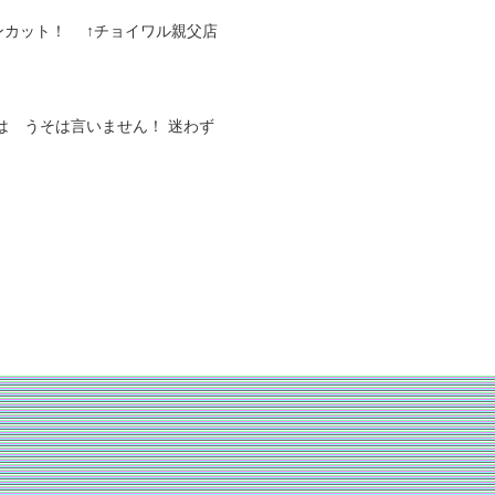
ンカット！ ↑チョイワル親父店
私は うそは言いません！ 迷わず