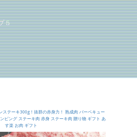
プ５
ステーキ300g！抜群の赤身力！ 熟成肉 バーベキュー
グランピング ステーキ肉 赤身 ステーキ肉 贈り物 ギフト あ
す楽 お肉 ギフト