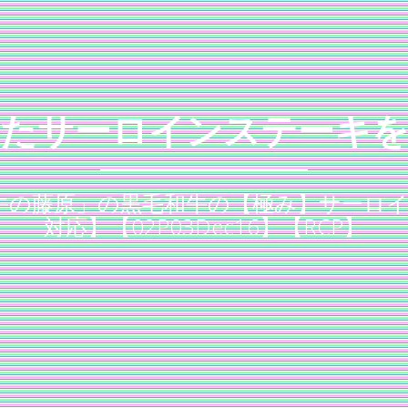
たサーロインステーキ
の藤原」の黒毛和牛の【極み】サーロインス
対応】【02P03Dec16】【RCP】