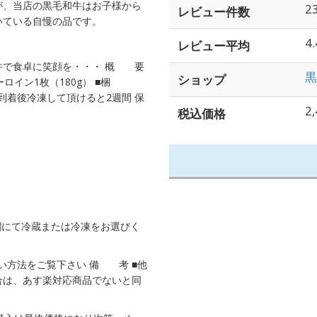
が、当店の黒毛和牛はお子様から
2
レビュー件数
いている自慢の品です。
4.
レビュー平均
牛で食卓に笑顔を・・・ 概 要
黒
ショップ
サーロイン1枚（180g） ■梱
到着後冷凍して頂けると2週間 保
2
税込価格
欄にて冷蔵または冷凍をお選びく
方法をご覧下さい 備 考 ■他
合は、あす楽対応商品でないと同