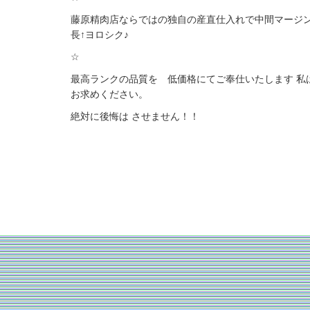
藤原精肉店ならではの独自の産直仕入れで中間マージ
長↑ヨロシク♪
☆
最高ランクの品質を 低価格にてご奉仕いたします 
お求めください。
絶対に後悔は させません！！