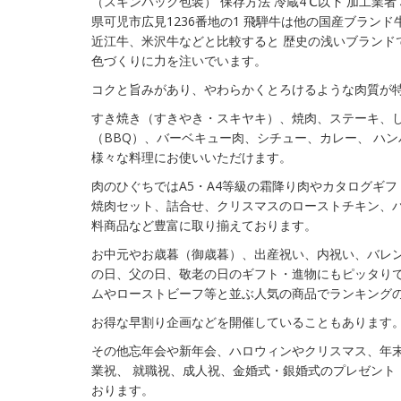
（スキンパック包装） 保存方法 冷蔵4℃以下 加工業
県可児市広見1236番地の1 飛騨牛は他の国産ブラン
近江牛、米沢牛などと比較すると 歴史の浅いブランド
色づくりに力を注いでいます。
コクと旨みがあり、やわらかくとろけるような肉質が
すき焼き（すきやき・スキヤキ）、焼肉、ステーキ、
（BBQ）、バーベキュー肉、シチュー、カレー、 ハン
様々な料理にお使いいただけます。
肉のひぐちではA5・A4等級の霜降り肉やカタログギフ
焼肉セット、詰合せ、クリスマスのローストチキン、
料商品など豊富に取り揃えております。
お中元やお歳暮（御歳暮）、出産祝い、内祝い、バレ
の日、父の日、敬老の日のギフト・進物にもピッタりで
ムやローストビーフ等と並ぶ人気の商品でランキング
お得な早割り企画などを開催していることもあります
その他忘年会や新年会、ハロウィンやクリスマス、年末
業祝、 就職祝、成人祝、金婚式・銀婚式のプレゼント・
おります。