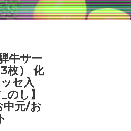
騨牛サー
3枚） 化
メッセ入
_のし】
お中元/お
ト