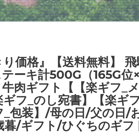
きり価格』【送料無料】 飛
テーキ計500G（165G位×
 牛肉ギフト【【楽ギフ_
楽ギフ_のし宛書】【楽ギフ
_包装】/母の日/父の日/
歳暮/ギフト/ひぐちのギフ