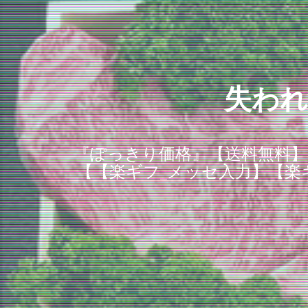
失われ
『ぽっきり価格』【送料無料】 
【【楽ギフ_メッセ入力】【楽ギ