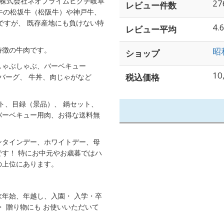
者 株式会社ネオプライムヒグチ岐阜
27
レビュー件数
ド牛の松坂牛（松阪牛）や神戸牛、
ですが、 既存産地にも負けない特
4.
レビュー平均
特徴の牛肉です。
昭
ショップ
しゃぶしゃぶ、バーベキュー
10
税込価格
バーグ、 牛丼、肉じゃがなど
ト、目録（景品）、 鍋セット、
バーベキュー用肉、お得な送料無
ンタインデー、ホワイトデー、母
す！ 特にお中元やお歳暮ではハ
の上位にあります。
。
年始、年越し、入園・ 入学・卒
 贈り物にも お使いいただいて