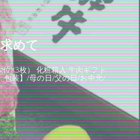
を求めて
位×3枚） 化粧箱入 牛肉ギフト
包装】/母の日/父の日/お中元/