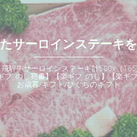
たサーロインステーキ
飛騨牛サーロインステーキ計500g（165g
フ_のし宛書】【楽ギフ_のし】【楽ギフ_
お歳暮/ギフト/ひぐちのギフト