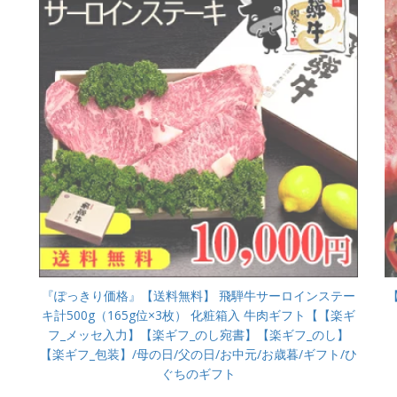
『ぽっきり価格』【送料無料】 飛騨牛サーロインステー
キ計500g（165g位×3枚） 化粧箱入 牛肉ギフト【【楽ギ
フ_メッセ入力】【楽ギフ_のし宛書】【楽ギフ_のし】
【楽ギフ_包装】/母の日/父の日/お中元/お歳暮/ギフト/ひ
ぐちのギフト