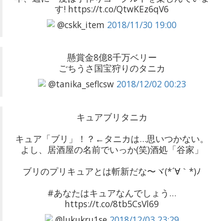
す! https://t.co/QtwKEz6qV6
@cskk_item
2018/11/30 19:00
懸賞金8億8千万ベリー
ごちうさ国宝狩りのタニカ
@tanika_seflcsw
2018/12/02 00:23
キュアブリタニカ
キュア「ブリ」！？←タニカは…思いつかない。
よし、居酒屋の名前でいっか(笑)酒処「谷家」
ブリのプリキュアとは斬新だな〜ヾ(*´∀｀*)ﾉ
#あなたはキュアなんでしょう…
https://t.co/8tb5CsVl69
@lukukru1se
2018/12/03 23:29