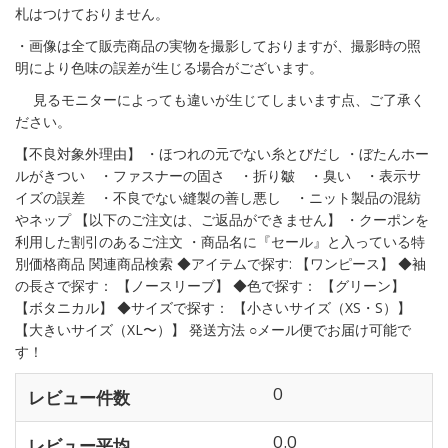
札はつけておりません。
・画像は全て販売商品の実物を撮影しておりますが、撮影時の照
明により色味の誤差が生じる場合がございます。
見るモニターによっても違いが生じてしまいます点、ご了承く
ださい。
【不良対象外理由】 ・ほつれの元でない糸とびだし ・ぼたんホー
ルがきつい ・ファスナーの固さ ・折り皺 ・臭い ・表示サ
イズの誤差 ・不良でない縫製の善し悪し ・ニット製品の混紡
やネップ 【以下のご注文は、ご返品ができません】 ・クーポンを
利用した割引のあるご注文 ・商品名に『セール』と入っている特
別価格商品 関連商品検索 ◆アイテムで探す: 【ワンピース】 ◆袖
の長さで探す： 【ノースリーブ】 ◆色で探す： 【グリーン】
【ボタニカル】 ◆サイズで探す： 【小さいサイズ（XS・S）】
【大きいサイズ（XL〜）】 発送方法 ○メール便でお届け可能で
す！
0
レビュー件数
0.0
レビュー平均