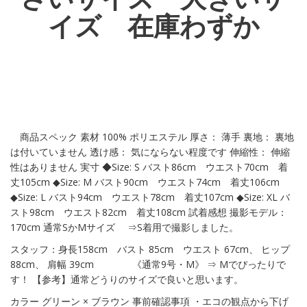
イズ 在庫わずか
商品スペック 素材 100% ポリエステル 厚さ： 薄手 裏地： 裏地
は付いていません 透け感： 気にならない程度です 伸縮性： 伸縮
性はありません 実寸 ◆Size: S バスト86cm ウエスト70cm 着
丈105cm ◆Size: M バスト90cm ウエスト74cm 着丈106cm
◆Size: L バスト94cm ウエスト78cm 着丈107cm ◆Size: XL バ
スト98cm ウエスト82cm 着丈108cm 試着感想 撮影モデル：
170cm 通常SかMサイズ ⇒S着用で撮影しました。
スタッフ：身長158cm バスト 85cm ウエスト 67cm、 ヒップ
88cm、 肩幅 39cm 《通常9号・M》 ⇒ Mでぴったりで
す！ 【参考】通常どうりのサイズで良いと思います。
カラー グリーン × ブラウン 事前確認事項 ・エコの観点から下げ