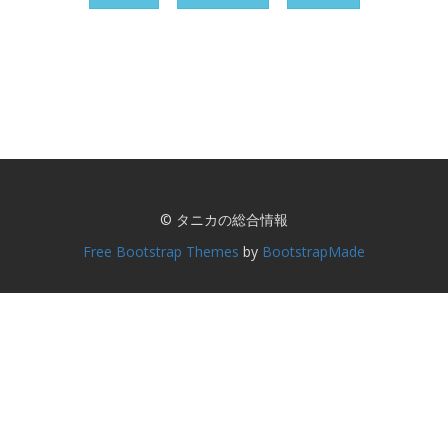
© タニカの総合情報
Free Bootstrap Themes
by
BootstrapMade