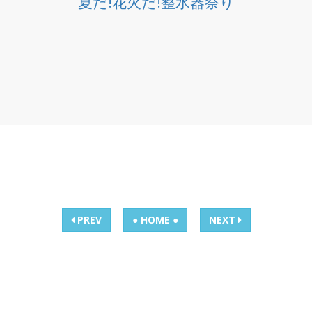
夏だ!花火だ!整水器祭り
PREV
● HOME ●
NEXT