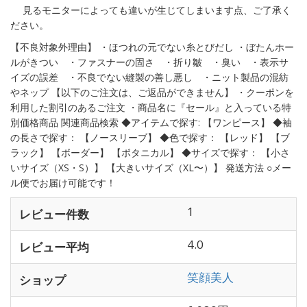
見るモニターによっても違いが生じてしまいます点、ご了承く
ださい。
【不良対象外理由】 ・ほつれの元でない糸とびだし ・ぼたんホー
ルがきつい ・ファスナーの固さ ・折り皺 ・臭い ・表示サ
イズの誤差 ・不良でない縫製の善し悪し ・ニット製品の混紡
やネップ 【以下のご注文は、ご返品ができません】 ・クーポンを
利用した割引のあるご注文 ・商品名に『セール』と入っている特
別価格商品 関連商品検索 ◆アイテムで探す: 【ワンピース】 ◆袖
の長さで探す： 【ノースリーブ】 ◆色で探す： 【レッド】 【ブ
ラック】 【ボーダー】 【ボタニカル】 ◆サイズで探す： 【小さ
いサイズ（XS・S）】 【大きいサイズ（XL〜）】 発送方法 ○メー
ル便でお届け可能です！
1
レビュー件数
4.0
レビュー平均
笑顔美人
ショップ