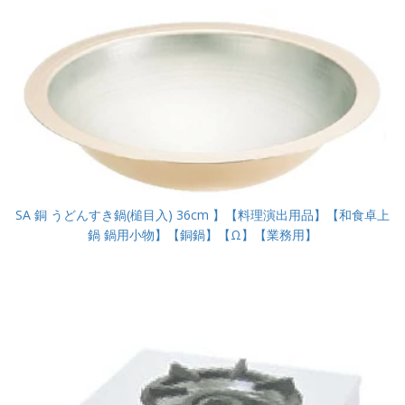
SA 銅 うどんすき鍋(槌目入) 36cm 】【料理演出用品】【和食卓上
鍋 鍋用小物】【銅鍋】【Ω】【業務用】