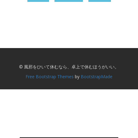
© 風邪をひいて休むなら、卓上で休むほうがいい。
Free Bootstrap Themes
by
BootstrapMade