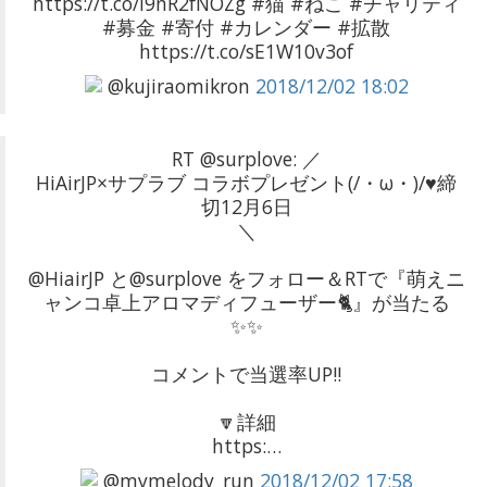
https://t.co/I9nR2fNOZg #猫 #ねこ #チャリティ
#募金 #寄付 #カレンダー #拡散
https://t.co/sE1W10v3of
@kujiraomikron
2018/12/02 18:02
RT @surplove: ／
HiAirJP×サプラブ コラボプレゼント(/・ω・)/♥️締
切12月6日
＼
@HiairJP と@surplove をフォロー＆RTで『萌えニ
ャンコ卓上アロマディフューザー🐈』が当たる
✨✨
コメントで当選率UP‼️
🔽詳細
https:…
@mymelody_run
2018/12/02 17:58