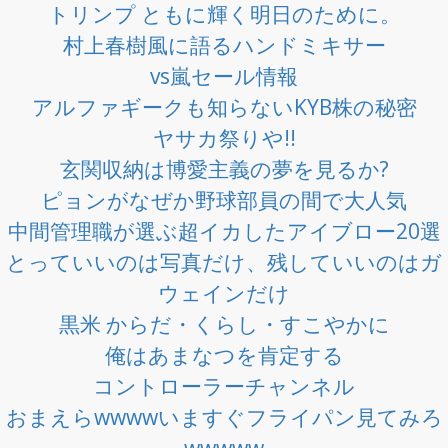
トリンプ ともに輝く明日のために。
村上春樹風に語るハンドミキサー
vs嵐セール情報
アルファギークも知らないKYB株の秘密
ヤサカ祭りや!!
玄関収納は博愛主義の夢を見るか?
ピョンがなぜか野球部員の間で大人気
中間管理職が選ぶ超イカしたアイブロー20選
とっていいのは写真だけ、残していいのはガ
ウェインだけ
黒米 からだ・くらし・すこやかに
俺はあまなつを肯定する
コントローラーチャンネル
おまえらwwwwいますぐフライパン見てみろ
wwwww