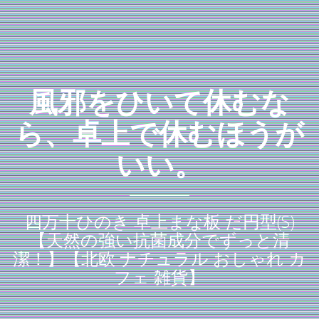
風邪をひいて休むな
ら、卓上で休むほうが
いい。
四万十ひのき 卓上まな板 だ円型(S)
【天然の強い抗菌成分でずっと清
潔！】【北欧 ナチュラル おしゃれ カ
フェ 雑貨】