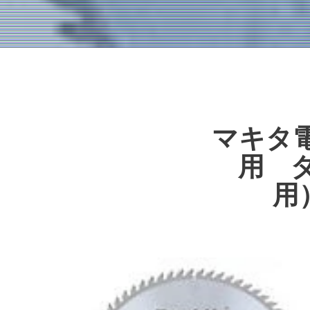
マキタ
用 
用