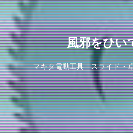
風邪をひい
マキタ電動工具 スライド・卓