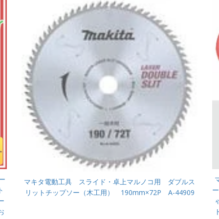
ー
マキタ電動工具 スライド・卓上マルノコ用 ダブルス
ト
ー
リットチップソー（木工用） 190mm×72P A-44909
ー
お