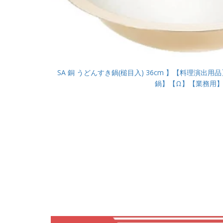
SA 銅 うどんすき鍋(槌目入) 36cm 】【料理演出
鍋】【Ω】【業務用