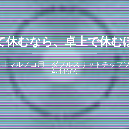
て休むなら、卓上で休む
上マルノコ用 ダブルスリットチップソー
A-44909