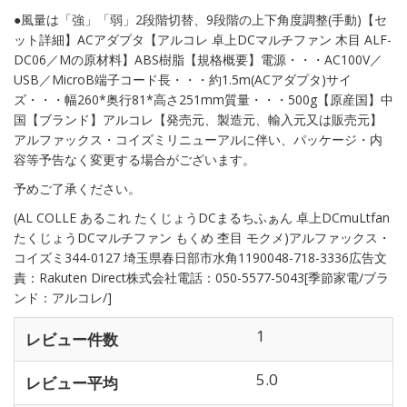
●風量は「強」「弱」2段階切替、9段階の上下角度調整(手動)【セ
ット詳細】ACアダプタ【アルコレ 卓上DCマルチファン 木目 ALF-
DC06／Mの原材料】ABS樹脂【規格概要】電源・・・AC100V／
USB／MicroB端子コード長・・・約1.5m(ACアダプタ)サイ
ズ・・・幅260*奥行81*高さ251mm質量・・・500g【原産国】中
国【ブランド】アルコレ【発売元、製造元、輸入元又は販売元】
アルファックス・コイズミリニューアルに伴い、パッケージ・内
容等予告なく変更する場合がございます。
予めご了承ください。
(AL COLLE あるこれ たくじょうDCまるちふぁん 卓上DCmuLtfan
たくじょうDCマルチファン もくめ 杢目 モクメ)アルファックス・
コイズミ344-0127 埼玉県春日部市水角1190048-718-3336広告文
責：Rakuten Direct株式会社電話：050-5577-5043[季節家電/ブラ
ンド：アルコレ/]
1
レビュー件数
5.0
レビュー平均