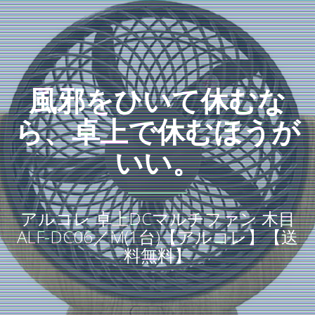
風邪をひいて休むな
ら、卓上で休むほうが
いい。
アルコレ 卓上DCマルチファン 木目
ALF-DC06／M(1台)【アルコレ】【送
料無料】