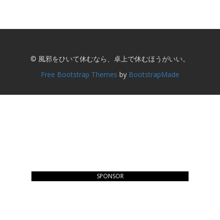
© 風邪をひいて休むなら、卓上で休むほうがいい。
Free Bootstrap Themes
by
BootstrapMade
SPONSOR