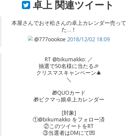
卓上
関連ツイート
本屋さんでおそ松さんの卓上カレンダー売って
た…！
@777oookoe
2018/12/02 18:09
RT @bikumakko: ／
抽選で50名様に当たる🎉
クリスマスキャンペーン🎄
＼
🎁QUOカード
🎁ビクマっ娘卓上カレンダー
[対象]
①@bikumakko をフォロー済
②このツイートをRT
③当選者はDMにて💌