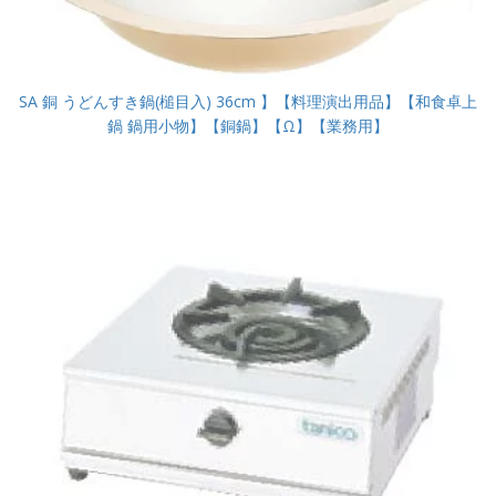
SA 銅 うどんすき鍋(槌目入) 36cm 】【料理演出用品】【和食卓上
鍋 鍋用小物】【銅鍋】【Ω】【業務用】